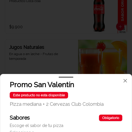
Productos Coca cola
$9.900
Jugos Naturales
En agua o en leche - Frutas de 
temporada
$13.900
Promo San Valentín
Este producto no esta disponible
Limonada Cerezada
Pizza mediana + 2 Cervezas Club Colombia
Deliciosa y refrescante limonada 
Cerezada
Sabores
Obligatorio
Escoge el sabor de tu pizza