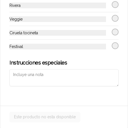
Rivera
Veggie
Conócenos
Ciruela tocineta
Zona de Delivery
Términos y condiciones
Festival
Política de privacidad
Instrucciones especiales
Redes sociales
Instagram
Mi cuenta
Pedir
Iniciar sesión
Este producto no esta disponible