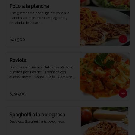
Pollo a la plancha
200 gramos de pechuga de pollo a la 
plancha acompañada de spaghetti y 
ensalada de la casa.
$41.900
Raviolis
Disfruta de nuestros deliciosos Raviolis 
puedes pedirlos de: • Espinaca con 
queso Ricotta • Carne • Pollo - Combinalo 
con la salsa que quieras • Napolitana • 
Bolognesa • Bechamel.
$39.900
Spaghetti a la bolognesa
Delicioso Spaghetti a la bolognesa.