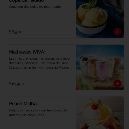
Copa de Helado
Copa con dos bolas de rico helado.
$8.900
Malteadas ¡VIVA!
Las más cremosas malteadas para que 
disfrutes, sabores: • Malteada de Oreo • 
Malteada de milo • Malteada de Frutos 
rojos • Malteada de vainilla • Malteada de 
chocolate.
$16.900
Peach Melba
Delicioso melocotón con tres bolas de 
helado y salsas dulces.