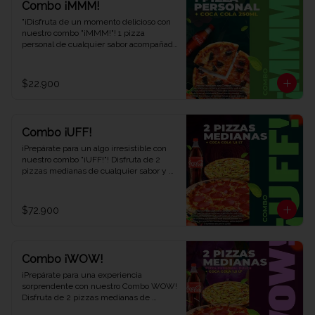
Combo ¡MMM!
"¡Disfruta de un momento delicioso con 
nuestro combo "¡MMM!"! 1 pizza 
personal de cualquier sabor acompañada 
de 1 refrescante Coca-Cola de 250 ml. 
Saborea cada bocado y déjate llevar por 
el placer. ¡Ven y descubre por qué este 
$22.900
combo te hará exclamar '¡MMM!' en Viva 
la Pizza!"
Combo ¡UFF!
¡Prepárate para un algo irresistible con 
nuestro combo "¡UFF!"! Disfruta de 2 
pizzas medianas de cualquier sabor y 
una refrescante Coca-Cola de 1,5 litros. 
Una combinación perfecta para satisfacer 
tus antojos y deleitar tus sentidos. ¡Ven 
$72.900
y descubre el combo que te hará decir 
¡UFF!" en cada bocado en Viva la Pizza!"
Combo ¡WOW!
¡Prepárate para una experiencia 
sorprendente con nuestro Combo WOW! 
Disfruta de 2 pizzas medianas de 
cualquier sabor, 1 pizza personal dulce y 