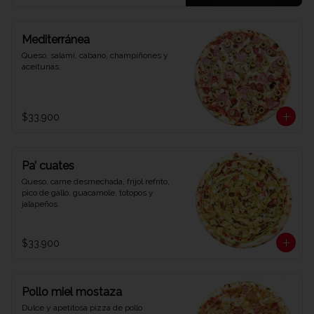
Mediterránea
Queso, salamí, cabano, champiñones y 
aceitunas.
$33.900
Pa’ cuates
Queso, carne desmechada, frijol refrito, 
pico de gallo, guacamole, totopos y 
jalapeños.
$33.900
Pollo miel mostaza
Dulce y apetitosa pizza de pollo 