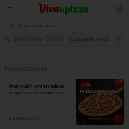
Abrir menu de navegación
Logi
¿Dónde quieres pedir?
Promociones
Combos
Pizzas tradicionales
Pizzas 
Promociones
-
44
%
Promoción pizza mediana
No dejes pasar esta increíble promo
$31.900
$56.900