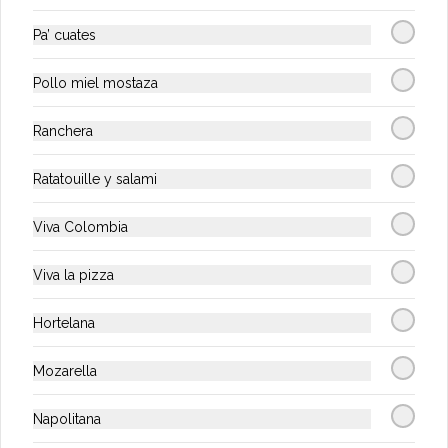
Deliciosas malteadas de temporada, 
diferentes sabores
Pa’ cuates
Pollo miel mostaza
$16.500
Ranchera
Té Helado
Ratatouille y salami
Delicioso y refrescante Té Helado
Viva Colombia
Viva la pizza
$7.900
Hortelana
Mozarella
Napolitana