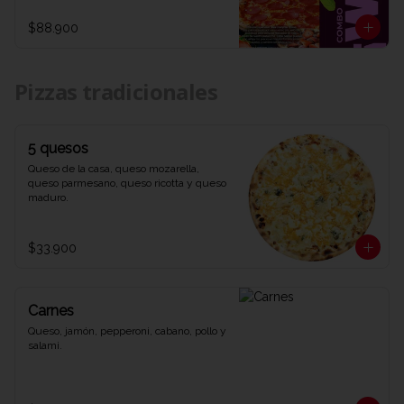
1 refrescante Coca-Cola de 1,5 litros. Una 
combinación explosiva de sabores y 
$88.900
diversión que te dejará diciendo WOW 
en cada bocado. ¡Ven y prueba el combo 
que lo tiene todo en Viva la Pizza!"
Pizzas tradicionales
5 quesos
Queso de la casa, queso mozarella, 
queso parmesano, queso ricotta y queso 
maduro.
$33.900
Carnes
Queso, jamón, pepperoni, cabano, pollo y 
salami.