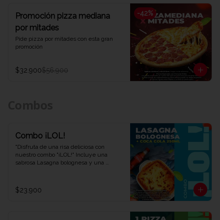
-
42
%
Promoción pizza mediana
por mitades
Pide pizza por mitades con esta gran 
promoción
$32.900
$56.900
Combos
Combo ¡LOL!
"Disfruta de una risa deliciosa con 
nuestro combo "¡LOL!" Incluye una 
sabrosa Lasagna bolognesa y una 
refrescante Coca-Cola de 250 ml. Una 
combinación perfecta para una 
experiencia de sabor auténtica y 
$23.900
divertida. ¡Ven y descubre por qué este 
combo te hará reír en Viva la Pizza!"