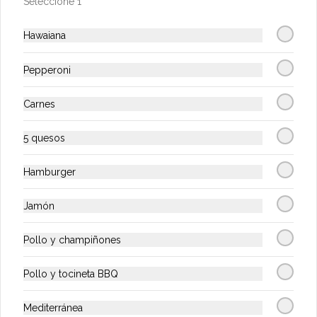
Seleccione 1
$15.900
Hawaiana
Limonada Natural
Deliciosa y refrescante limonada natural
Pepperoni
Carnes
$7.900
5 quesos
Hamburger
Limonada de coco
Deliciosa y refrescante limonada coco
Jamón
Pollo y champiñones
$15.900
Pollo y tocineta BBQ
Malteadas
Mediterránea