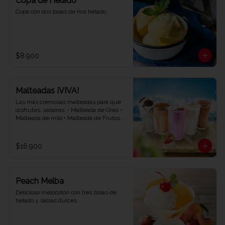
Copa de Helado
Copa con dos bolas de rico helado.
$8.900
Malteadas ¡VIVA!
Las más cremosas malteadas para que 
disfrutes, sabores: • Malteada de Oreo • 
Malteada de milo • Malteada de Frutos 
rojos • Malteada de vainilla • Malteada de 
chocolate.
$16.900
Peach Melba
Delicioso melocotón con tres bolas de 
helado y salsas dulces.