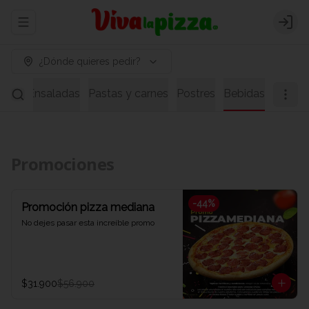
Abrir menu de navegación
Logi
¿Dónde quieres pedir?
pas
Ensaladas
Pastas y carnes
Postres
Bebidas
Promociones
-
44
%
Promoción pizza mediana
No dejes pasar esta increíble promo
$31.900
$56.900