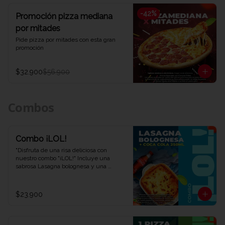
-
42
%
Promoción pizza mediana
por mitades
Pide pizza por mitades con esta gran 
promoción
$32.900
$56.900
Combos
Combo ¡LOL!
"Disfruta de una risa deliciosa con 
nuestro combo "¡LOL!" Incluye una 
sabrosa Lasagna bolognesa y una 
refrescante Coca-Cola de 250 ml. Una 
combinación perfecta para una 
experiencia de sabor auténtica y 
$23.900
divertida. ¡Ven y descubre por qué este 
combo te hará reír en Viva la Pizza!"