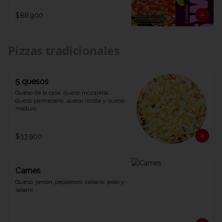
1 refrescante Coca-Cola de 1,5 litros. Una 
combinación explosiva de sabores y 
$88.900
diversión que te dejará diciendo WOW 
en cada bocado. ¡Ven y prueba el combo 
que lo tiene todo en Viva la Pizza!"
Pizzas tradicionales
5 quesos
Queso de la casa, queso mozarella, 
queso parmesano, queso ricotta y queso 
maduro.
$33.900
Carnes
Queso, jamón, pepperoni, cabano, pollo y 
salami.