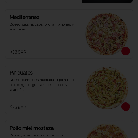
Mediterránea
Queso, salamí, cabano, champiñones y 
aceitunas.
$33.900
Pa’ cuates
Queso, carne desmechada, frijol refrito, 
pico de gallo, guacamole, totopos y 
jalapeños.
$33.900
Pollo miel mostaza
Dulce y apetitosa pizza de pollo 