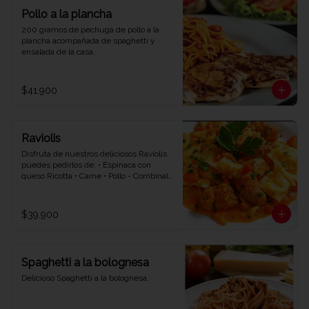
Pollo a la plancha
200 gramos de pechuga de pollo a la 
plancha acompañada de spaghetti y 
ensalada de la casa.
$41.900
Raviolis
Disfruta de nuestros deliciosos Raviolis 
puedes pedirlos de: • Espinaca con 
queso Ricotta • Carne • Pollo - Combinalo 
con la salsa que quieras • Napolitana • 
Bolognesa • Bechamel.
$39.900
Spaghetti a la bolognesa
Delicioso Spaghetti a la bolognesa.