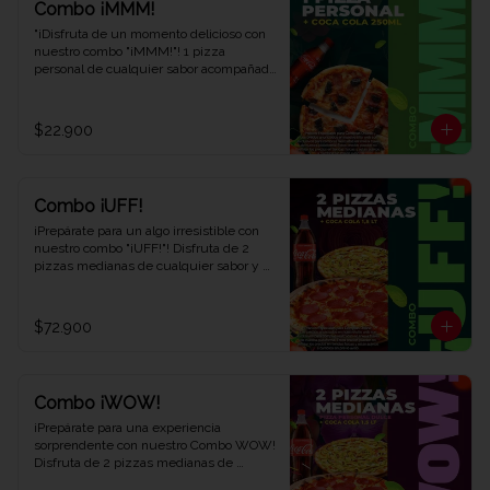
Combo ¡MMM!
"¡Disfruta de un momento delicioso con 
nuestro combo "¡MMM!"! 1 pizza 
personal de cualquier sabor acompañada 
de 1 refrescante Coca-Cola de 250 ml. 
Saborea cada bocado y déjate llevar por 
el placer. ¡Ven y descubre por qué este 
$22.900
combo te hará exclamar '¡MMM!' en Viva 
la Pizza!"
Combo ¡UFF!
¡Prepárate para un algo irresistible con 
nuestro combo "¡UFF!"! Disfruta de 2 
pizzas medianas de cualquier sabor y 
una refrescante Coca-Cola de 1,5 litros. 
Una combinación perfecta para satisfacer 
tus antojos y deleitar tus sentidos. ¡Ven 
$72.900
y descubre el combo que te hará decir 
¡UFF!" en cada bocado en Viva la Pizza!"
Combo ¡WOW!
¡Prepárate para una experiencia 
sorprendente con nuestro Combo WOW! 
Disfruta de 2 pizzas medianas de 
cualquier sabor, 1 pizza personal dulce y 