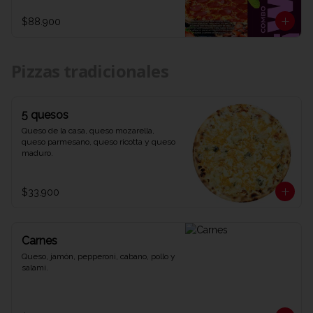
1 refrescante Coca-Cola de 1,5 litros. Una 
combinación explosiva de sabores y 
$88.900
diversión que te dejará diciendo WOW 
en cada bocado. ¡Ven y prueba el combo 
que lo tiene todo en Viva la Pizza!"
Pizzas tradicionales
5 quesos
Queso de la casa, queso mozarella, 
queso parmesano, queso ricotta y queso 
maduro.
$33.900
Carnes
Queso, jamón, pepperoni, cabano, pollo y 
salami.