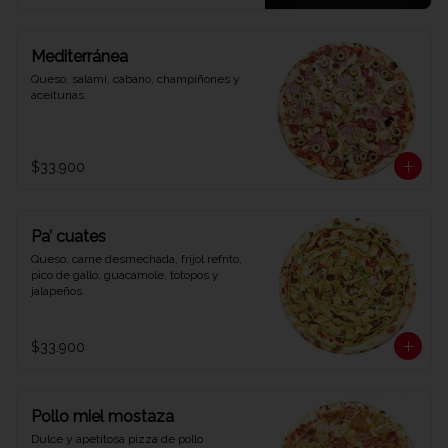
Mediterránea
Queso, salamí, cabano, champiñones y 
aceitunas.
$33.900
Pa’ cuates
Queso, carne desmechada, frijol refrito, 
pico de gallo, guacamole, totopos y 
jalapeños.
$33.900
Pollo miel mostaza
Dulce y apetitosa pizza de pollo 