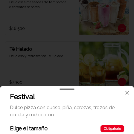
Deliciosas malteadas de temporada, 
diferentes sabores
$16.500
Té Helado
Delicioso y refrescante Té Helado
$7.900
Festival
Dulce pizza con queso, piña, cerezas, trozos de
ciruela y melocotón.
Elige el tamaño
Obligatorio