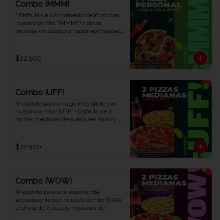
Combo ¡MMM!
"¡Disfruta de un momento delicioso con 
nuestro combo "¡MMM!"! 1 pizza 
personal de cualquier sabor acompañada 
de 1 refrescante Coca-Cola de 250 ml. 
Saborea cada bocado y déjate llevar por 
el placer. ¡Ven y descubre por qué este 
$22.900
combo te hará exclamar '¡MMM!' en Viva 
la Pizza!"
Combo ¡UFF!
¡Prepárate para un algo irresistible con 
nuestro combo "¡UFF!"! Disfruta de 2 
pizzas medianas de cualquier sabor y 
una refrescante Coca-Cola de 1,5 litros. 
Una combinación perfecta para satisfacer 
tus antojos y deleitar tus sentidos. ¡Ven 
$72.900
y descubre el combo que te hará decir 
¡UFF!" en cada bocado en Viva la Pizza!"
Combo ¡WOW!
¡Prepárate para una experiencia 
sorprendente con nuestro Combo WOW! 
Disfruta de 2 pizzas medianas de 
cualquier sabor, 1 pizza personal dulce y 