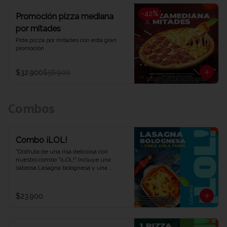
-
42
%
Promoción pizza mediana
por mitades
Pide pizza por mitades con esta gran 
promoción
$32.900
$56.900
Combos
Combo ¡LOL!
"Disfruta de una risa deliciosa con 
nuestro combo "¡LOL!" Incluye una 
sabrosa Lasagna bolognesa y una 
refrescante Coca-Cola de 250 ml. Una 
combinación perfecta para una 
experiencia de sabor auténtica y 
$23.900
divertida. ¡Ven y descubre por qué este 
combo te hará reír en Viva la Pizza!"