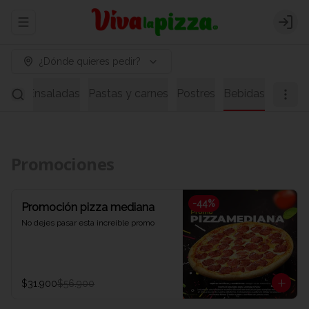
Abrir menu de navegación
Logi
¿Dónde quieres pedir?
pas
Ensaladas
Pastas y carnes
Postres
Bebidas
Promociones
-
44
%
Promoción pizza mediana
No dejes pasar esta increíble promo
$31.900
$56.900