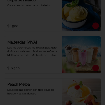
Copa de Helado
Copa con dos bolas de rico helado.
$8.900
Malteadas ¡VIVA!
Las más cremosas malteadas para que 
disfrutes, sabores: • Malteada de Oreo • 
Malteada de milo • Malteada de Frutos 
rojos • Malteada de vainilla • Malteada de 
chocolate.
$16.900
Peach Melba
Delicioso melocotón con tres bolas de 
helado y salsas dulces.