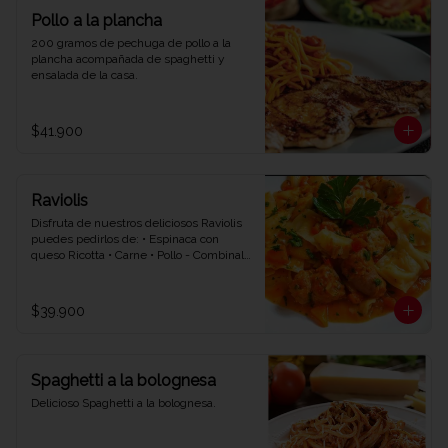
Pollo a la plancha
200 gramos de pechuga de pollo a la 
plancha acompañada de spaghetti y 
ensalada de la casa.
$41.900
Raviolis
Disfruta de nuestros deliciosos Raviolis 
puedes pedirlos de: • Espinaca con 
queso Ricotta • Carne • Pollo - Combinalo 
con la salsa que quieras • Napolitana • 
Bolognesa • Bechamel.
$39.900
Spaghetti a la bolognesa
Delicioso Spaghetti a la bolognesa.