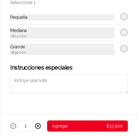
Seleccione 1
Pequeña
Conócenos
Mediana
+
$23.000
Zona de Delivery
Grande
Términos y condiciones
+
$39.000
Política de privacidad
Instrucciones especiales
Redes sociales
Instagram
Mi cuenta
Pedir
Iniciar sesión
Agregar
$33.900