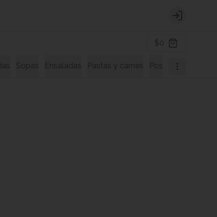
Login
$0
das
Sopas
Ensaladas
Pastas y carnes
Postres
Bebidas