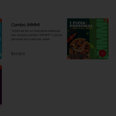
Combo ¡MMM!
"¡Disfruta de un momento delicioso 
con nuestro combo "¡MMM!"! 1 pizza 
personal de cualquier sabor 
acompañada de 1 refrescante Coca-
Cola de 250 ml. Saborea cada 
bocado y déjate llevar por el placer. 
$22.900
¡Ven y descubre por qué este 
combo te hará exclamar '¡MMM!' en 
Viva la Pizza!"