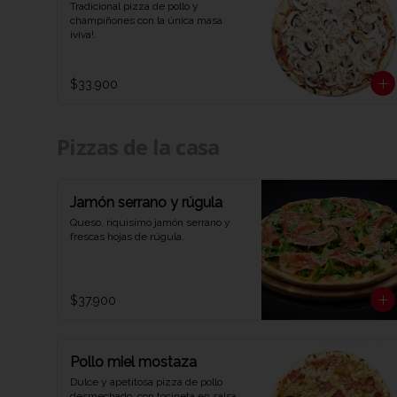
Tradicional pizza de pollo y 
champiñones con la única masa 
¡viva!.
$33.900
Pizzas de la casa
Jamón serrano y rúgula
Queso, riquísimo jamón serrano y 
frescas hojas de rúgula.
$37.900
Pollo miel mostaza
Dulce y apetitosa pizza de pollo 
desmechado, con tocineta en salsa 