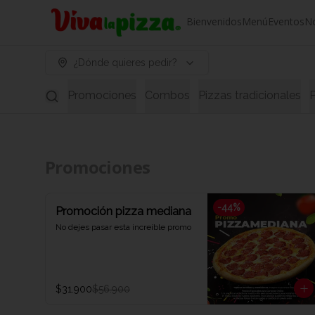
Bienvenidos
Menú
Eventos
N
¿Dónde quieres pedir?
Promociones
Combos
Pizzas tradicionales
P
Promociones
-
44
%
Promoción pizza mediana
No dejes pasar esta increíble promo
$31.900
$56.900