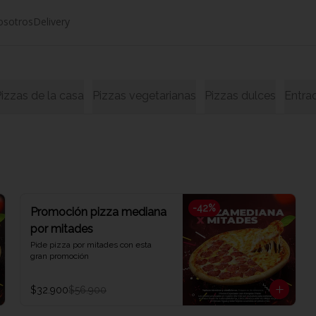
osotros
Delivery
izzas de la casa
Pizzas vegetarianas
Pizzas dulces
Entra
-
42
%
Promoción pizza mediana
por mitades
Pide pizza por mitades con esta 
gran promoción
$32.900
$56.900