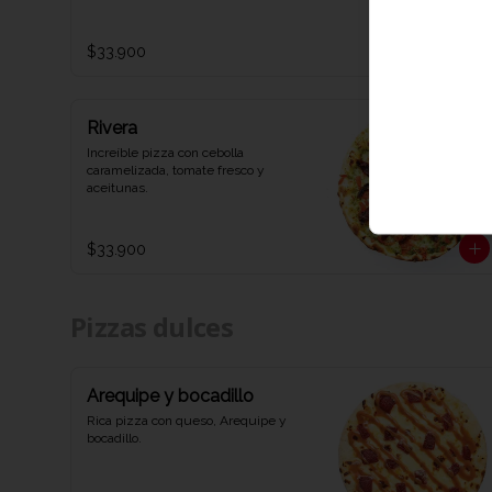
$33.900
Rivera
Increíble pizza con cebolla 
caramelizada, tomate fresco y 
aceitunas.
$33.900
Pizzas dulces
Arequipe y bocadillo
Rica pizza con queso, Arequipe y 
bocadillo.