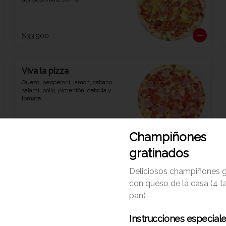
$33.900
Viva la pizza
Queso, pepperoni, jamón, cabano, 
salamí, pollo, pimentón, cebolla y 
tomate.
$33.900
Champiñones
gratinados
Deliciosos champiñones g
con queso de la casa (4 t
Mozarella
pan)
Saludable pizza con base pesto, 
queso mozzarella de búfala, 
Instrucciones especial
tomates secos, aceitunas negras y 