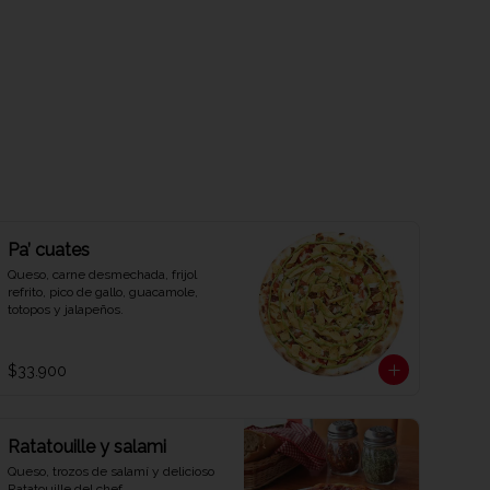
Pa’ cuates
Queso, carne desmechada, frijol 
refrito, pico de gallo, guacamole, 
totopos y jalapeños.
$33.900
Ratatouille y salami
Queso, trozos de salamí y delicioso 
Ratatouille del chef.