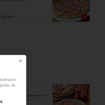
$33.900
Close
ratinados
ajadas de
Napolitana
Queso, Tomate en rodajas orégano y 
rico queso parmesano.
es