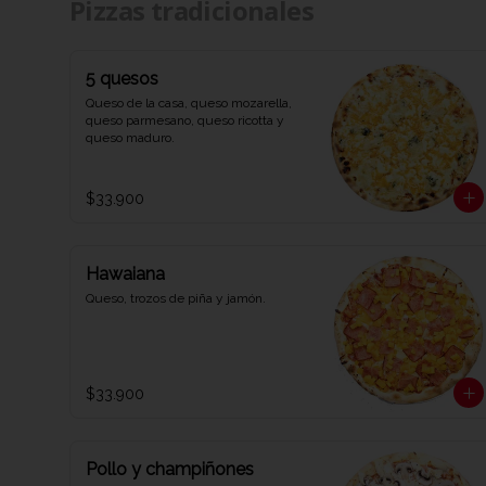
Pizzas tradicionales
en Viva la Pizza!"
5 quesos
Queso de la casa, queso mozarella, 
queso parmesano, queso ricotta y 
queso maduro.
$33.900
Hawaiana
Queso, trozos de piña y jamón.
$33.900
Pollo y champiñones