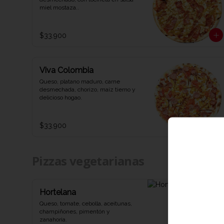
miel mostaza..
$33.900
Viva Colombia
Queso, platano maduro, carne 
desmechada, chorizo, maíz tierno y 
delicioso hogao.
$33.900
Pizzas vegetarianas
Hortelana
Queso, tomate, cebolla, aceitunas, 
champiñones, pimentón y 
zanahoria.