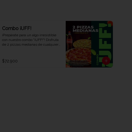
Combo ¡UFF!
¡Prepárate para un algo irresistible 
con nuestro combo "¡UFF!"! Disfruta 
de 2 pizzas medianas de cualquier 
sabor y una refrescante Coca-Cola 
de 1,5 litros. Una combinación 
perfecta para satisfacer tus antojos y 
$72.900
deleitar tus sentidos. ¡Ven y 
descubre el combo que te hará 
decir ¡UFF!" en cada bocado en Viva 
la Pizza!"