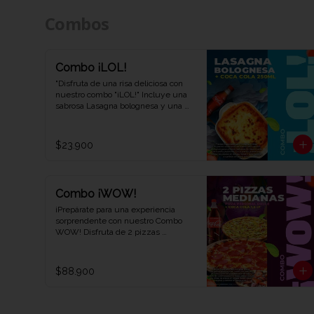
Combos
Combo ¡LOL!
"Disfruta de una risa deliciosa con 
nuestro combo "¡LOL!" Incluye una 
sabrosa Lasagna bolognesa y una 
refrescante Coca-Cola de 250 ml. 
Una combinación perfecta para una 
experiencia de sabor auténtica y 
$23.900
divertida. ¡Ven y descubre por qué 
este combo te hará reír en Viva la 
Pizza!"
Combo ¡WOW!
¡Prepárate para una experiencia 
sorprendente con nuestro Combo 
WOW! Disfruta de 2 pizzas 
medianas de cualquier sabor, 1 
pizza personal dulce y 1 refrescante 
Coca-Cola de 1,5 litros. Una 
$88.900
combinación explosiva de sabores y 
diversión que te dejará diciendo 
WOW en cada bocado. ¡Ven y 
prueba el combo que lo tiene todo 