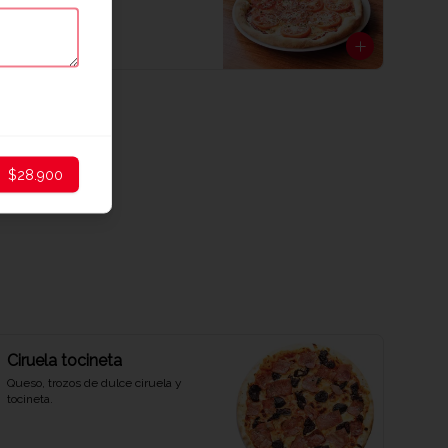
$32.900
$28.900
Ciruela tocineta
Queso, trozos de dulce ciruela y 
tocineta.