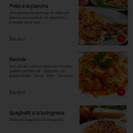
Pollo a la plancha
200 gramos de pechuga de pollo a la 
plancha acompañada de spaghetti y 
ensalada de la casa.
$41.900
Raviolis
Disfruta de nuestros deliciosos Raviolis 
puedes pedirlos de: • Espinaca con 
queso Ricotta • Carne • Pollo - Combinalo 
con la salsa que quieras • Napolitana • 
Bolognesa • Bechamel.
$39.900
Spaghetti a la bolognesa
Delicioso Spaghetti a la bolognesa.