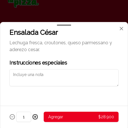
Conócenos
Ensalada César
Zona de Delivery
Lechuga fresca, croutones, queso parmessano y
Términos y condiciones
aderezo cesar.
Política de privacidad
Instrucciones especiales
Redes sociales
Instagram
Mi cuenta
Pedir
Iniciar sesión
Agregar
$28.900