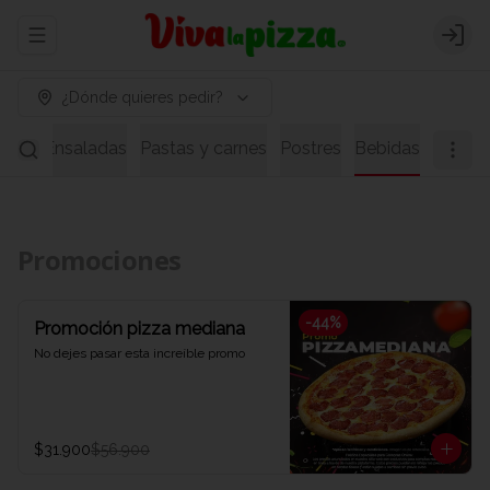
Abrir menu de navegación
Logi
¿Dónde quieres pedir?
pas
Ensaladas
Pastas y carnes
Postres
Bebidas
Promociones
-
44
%
Promoción pizza mediana
No dejes pasar esta increíble promo
$31.900
$56.900