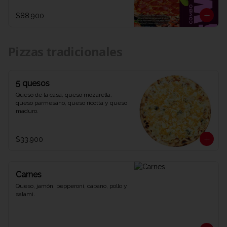
1 refrescante Coca-Cola de 1,5 litros. Una 
combinación explosiva de sabores y 
$88.900
diversión que te dejará diciendo WOW 
en cada bocado. ¡Ven y prueba el combo 
que lo tiene todo en Viva la Pizza!"
Pizzas tradicionales
5 quesos
Queso de la casa, queso mozarella, 
queso parmesano, queso ricotta y queso 
maduro.
$33.900
Carnes
Queso, jamón, pepperoni, cabano, pollo y 
salami.