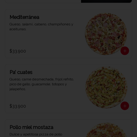
Mediterránea
Queso, salamí, cabano, champiñones y 
aceitunas.
$33.900
Pa’ cuates
Queso, carne desmechada, frijol refrito, 
pico de gallo, guacamole, totopos y 
jalapeños.
$33.900
Pollo miel mostaza
Dulce y apetitosa pizza de pollo 