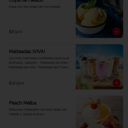
Copa de Helado
Copa con dos bolas de rico helado.
$8.900
Malteadas ¡VIVA!
Las más cremosas malteadas para que 
disfrutes, sabores: • Malteada de Oreo • 
Malteada de milo • Malteada de Frutos 
rojos • Malteada de vainilla • Malteada de 
chocolate.
$16.900
Peach Melba
Delicioso melocotón con tres bolas de 
helado y salsas dulces.