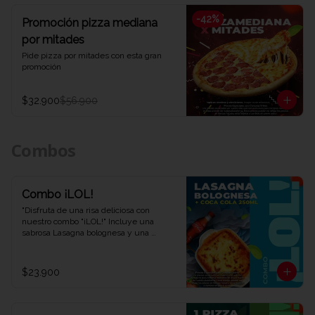
-
42
%
Promoción pizza mediana
por mitades
Pide pizza por mitades con esta gran 
promoción
$32.900
$56.900
Combos
Combo ¡LOL!
"Disfruta de una risa deliciosa con 
nuestro combo "¡LOL!" Incluye una 
sabrosa Lasagna bolognesa y una 
refrescante Coca-Cola de 250 ml. Una 
combinación perfecta para una 
experiencia de sabor auténtica y 
$23.900
divertida. ¡Ven y descubre por qué este 
combo te hará reír en Viva la Pizza!"