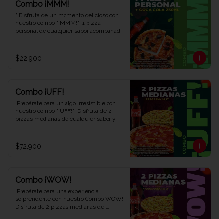
Combo ¡MMM!
"¡Disfruta de un momento delicioso con 
nuestro combo "¡MMM!"! 1 pizza 
personal de cualquier sabor acompañada 
de 1 refrescante Coca-Cola de 250 ml. 
Saborea cada bocado y déjate llevar por 
el placer. ¡Ven y descubre por qué este 
$22.900
combo te hará exclamar '¡MMM!' en Viva 
la Pizza!"
Combo ¡UFF!
¡Prepárate para un algo irresistible con 
nuestro combo "¡UFF!"! Disfruta de 2 
pizzas medianas de cualquier sabor y 
una refrescante Coca-Cola de 1,5 litros. 
Una combinación perfecta para satisfacer 
tus antojos y deleitar tus sentidos. ¡Ven 
$72.900
y descubre el combo que te hará decir 
¡UFF!" en cada bocado en Viva la Pizza!"
Combo ¡WOW!
¡Prepárate para una experiencia 
sorprendente con nuestro Combo WOW! 
Disfruta de 2 pizzas medianas de 
cualquier sabor, 1 pizza personal dulce y 