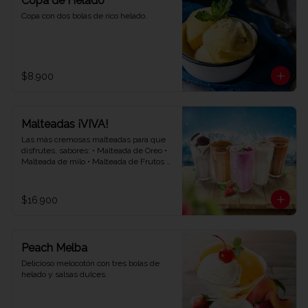
Copa de Helado
Copa con dos bolas de rico helado.
$8.900
Malteadas ¡VIVA!
Las más cremosas malteadas para que 
disfrutes, sabores: • Malteada de Oreo • 
Malteada de milo • Malteada de Frutos 
rojos • Malteada de vainilla • Malteada de 
chocolate.
$16.900
Peach Melba
Delicioso melocotón con tres bolas de 
helado y salsas dulces.