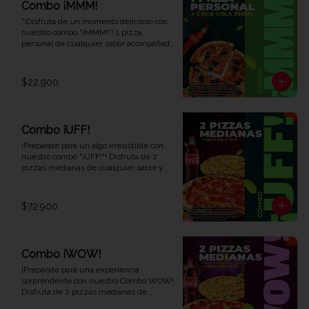
Combo ¡MMM!
"¡Disfruta de un momento delicioso con 
nuestro combo "¡MMM!"! 1 pizza 
personal de cualquier sabor acompañada 
de 1 refrescante Coca-Cola de 250 ml. 
Saborea cada bocado y déjate llevar por 
el placer. ¡Ven y descubre por qué este 
$22.900
combo te hará exclamar '¡MMM!' en Viva 
la Pizza!"
Combo ¡UFF!
¡Prepárate para un algo irresistible con 
nuestro combo "¡UFF!"! Disfruta de 2 
pizzas medianas de cualquier sabor y 
una refrescante Coca-Cola de 1,5 litros. 
Una combinación perfecta para satisfacer 
tus antojos y deleitar tus sentidos. ¡Ven 
$72.900
y descubre el combo que te hará decir 
¡UFF!" en cada bocado en Viva la Pizza!"
Combo ¡WOW!
¡Prepárate para una experiencia 
sorprendente con nuestro Combo WOW! 
Disfruta de 2 pizzas medianas de 
cualquier sabor, 1 pizza personal dulce y 