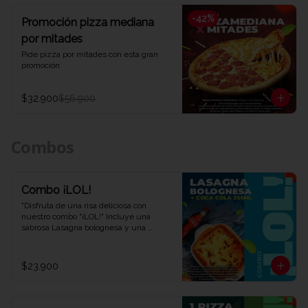
-
42
%
Promoción pizza mediana
por mitades
Pide pizza por mitades con esta gran 
promoción
$32.900
$56.900
Combos
Combo ¡LOL!
"Disfruta de una risa deliciosa con 
nuestro combo "¡LOL!" Incluye una 
sabrosa Lasagna bolognesa y una 
refrescante Coca-Cola de 250 ml. Una 
combinación perfecta para una 
experiencia de sabor auténtica y 
$23.900
divertida. ¡Ven y descubre por qué este 
combo te hará reír en Viva la Pizza!"