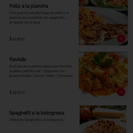
Pollo a la plancha
200 gramos de pechuga de pollo a la 
plancha acompañada de spaghetti y 
ensalada de la casa.
$41.900
Raviolis
Disfruta de nuestros deliciosos Raviolis 
puedes pedirlos de: • Espinaca con 
queso Ricotta • Carne • Pollo - Combinalo 
con la salsa que quieras • Napolitana • 
Bolognesa • Bechamel.
$39.900
Spaghetti a la bolognesa
Delicioso Spaghetti a la bolognesa.