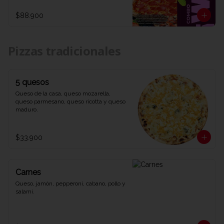
1 refrescante Coca-Cola de 1,5 litros. Una 
combinación explosiva de sabores y 
$88.900
diversión que te dejará diciendo WOW 
en cada bocado. ¡Ven y prueba el combo 
que lo tiene todo en Viva la Pizza!"
Pizzas tradicionales
5 quesos
Queso de la casa, queso mozarella, 
queso parmesano, queso ricotta y queso 
maduro.
$33.900
Carnes
Queso, jamón, pepperoni, cabano, pollo y 
salami.