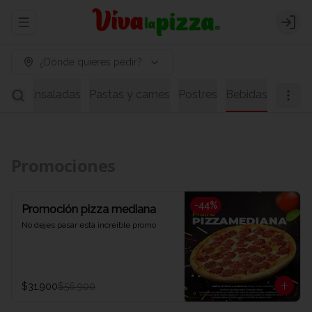
Abrir menu de navegación
Logi
¿Dónde quieres pedir?
pas
Ensaladas
Pastas y carnes
Postres
Bebidas
Promociones
-
44
%
Promoción pizza mediana
No dejes pasar esta increíble promo
$31.900
$56.900