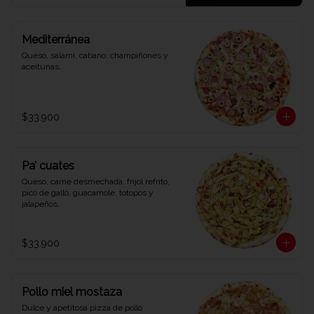
Mediterránea
Queso, salamí, cabano, champiñones y 
aceitunas.
$33.900
Pa’ cuates
Queso, carne desmechada, frijol refrito, 
pico de gallo, guacamole, totopos y 
jalapeños.
$33.900
Pollo miel mostaza
Dulce y apetitosa pizza de pollo 