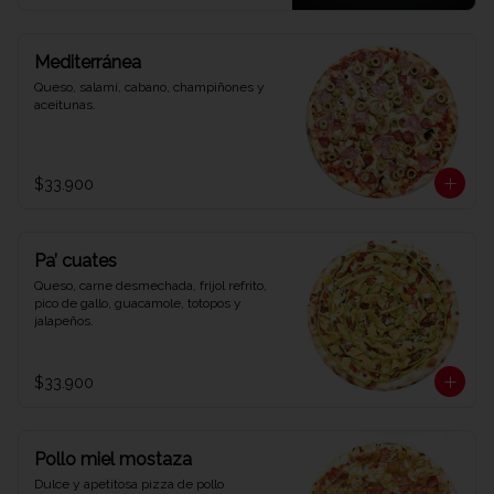
Mediterránea
Queso, salamí, cabano, champiñones y 
aceitunas.
$33.900
Pa’ cuates
Queso, carne desmechada, frijol refrito, 
pico de gallo, guacamole, totopos y 
jalapeños.
$33.900
Pollo miel mostaza
Dulce y apetitosa pizza de pollo 