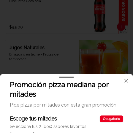
Productos Coca cola
$9.900
Jugos Naturales
En agua o en leche - Frutas de 
temporada
$13.900
Promoción pizza mediana por
mitades
Limonada Cerezada
Pide pizza por mitades con esta gran promoción
Deliciosa y refrescante limonada 
Cerezada
Escoge tus mitades
Obligatorio
Selecciona tus 2 (dos) sabores favoritos