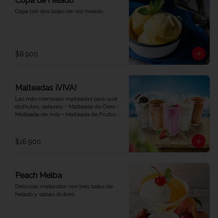
Copa de Helado
Copa con dos bolas de rico helado.
$8.900
Malteadas ¡VIVA!
Las más cremosas malteadas para que 
disfrutes, sabores: • Malteada de Oreo • 
Malteada de milo • Malteada de Frutos 
rojos • Malteada de vainilla • Malteada de 
chocolate.
$16.900
Peach Melba
Delicioso melocotón con tres bolas de 
helado y salsas dulces.