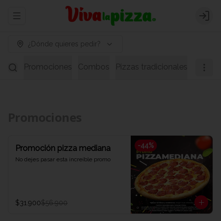
Abrir menu de navegación
Logi
¿Dónde quieres pedir?
Promociones
Combos
Pizzas tradicionales
Pizzas 
Promociones
-
44
%
Promoción pizza mediana
No dejes pasar esta increíble promo
$31.900
$56.900