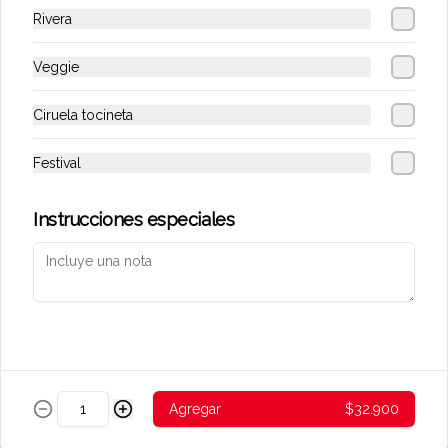
Rivera
Veggie
Conócenos
Ciruela tocineta
Zona de Delivery
Términos y condiciones
Festival
Política de privacidad
Instrucciones especiales
Redes sociales
Instagram
Mi cuenta
Pedir
Iniciar sesión
Agregar
$32.900