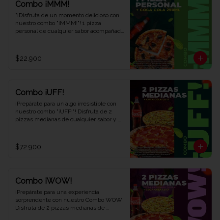
Combo ¡MMM!
"¡Disfruta de un momento delicioso con 
nuestro combo "¡MMM!"! 1 pizza 
personal de cualquier sabor acompañada 
de 1 refrescante Coca-Cola de 250 ml. 
Saborea cada bocado y déjate llevar por 
el placer. ¡Ven y descubre por qué este 
$22.900
combo te hará exclamar '¡MMM!' en Viva 
la Pizza!"
Combo ¡UFF!
¡Prepárate para un algo irresistible con 
nuestro combo "¡UFF!"! Disfruta de 2 
pizzas medianas de cualquier sabor y 
una refrescante Coca-Cola de 1,5 litros. 
Una combinación perfecta para satisfacer 
tus antojos y deleitar tus sentidos. ¡Ven 
$72.900
y descubre el combo que te hará decir 
¡UFF!" en cada bocado en Viva la Pizza!"
Combo ¡WOW!
¡Prepárate para una experiencia 
sorprendente con nuestro Combo WOW! 
Disfruta de 2 pizzas medianas de 
cualquier sabor, 1 pizza personal dulce y 