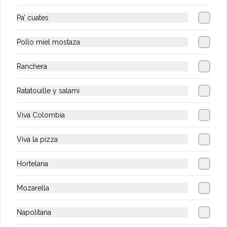
Deliciosas malteadas de temporada, 
diferentes sabores
Pa’ cuates
Pollo miel mostaza
$16.500
Ranchera
Té Helado
Ratatouille y salami
Delicioso y refrescante Té Helado
Viva Colombia
Viva la pizza
$7.900
Hortelana
Mozarella
Napolitana