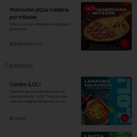
-
42
%
Promoción pizza mediana
por mitades
Pide pizza por mitades con esta gran 
promoción
$32.900
$56.900
Combos
Combo ¡LOL!
"Disfruta de una risa deliciosa con 
nuestro combo "¡LOL!" Incluye una 
sabrosa Lasagna bolognesa y una 
refrescante Coca-Cola de 250 ml. Una 
combinación perfecta para una 
experiencia de sabor auténtica y 
$23.900
divertida. ¡Ven y descubre por qué este 
combo te hará reír en Viva la Pizza!"