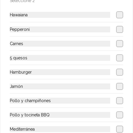
Seleccione 2
$15.900
Hawaiana
Limonada Natural
Deliciosa y refrescante limonada natural
Pepperoni
Carnes
$7.900
5 quesos
Hamburger
Limonada de coco
Deliciosa y refrescante limonada coco
Jamón
Pollo y champiñones
$15.900
Pollo y tocineta BBQ
Malteadas
Mediterránea