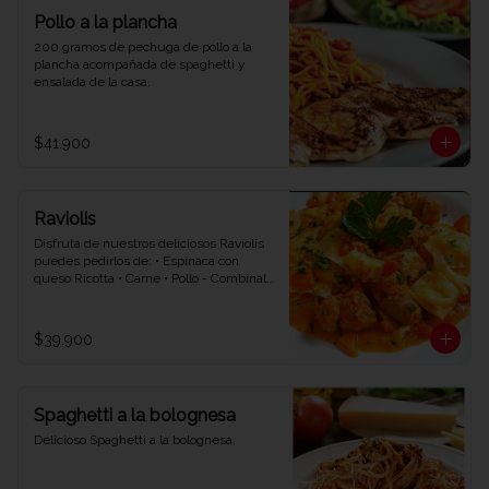
Pollo a la plancha
200 gramos de pechuga de pollo a la 
plancha acompañada de spaghetti y 
ensalada de la casa.
$41.900
Raviolis
Disfruta de nuestros deliciosos Raviolis 
puedes pedirlos de: • Espinaca con 
queso Ricotta • Carne • Pollo - Combinalo 
con la salsa que quieras • Napolitana • 
Bolognesa • Bechamel.
$39.900
Spaghetti a la bolognesa
Delicioso Spaghetti a la bolognesa.