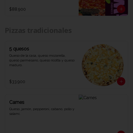
1 refrescante Coca-Cola de 1,5 litros. Una 
combinación explosiva de sabores y 
$88.900
diversión que te dejará diciendo WOW 
en cada bocado. ¡Ven y prueba el combo 
que lo tiene todo en Viva la Pizza!"
Pizzas tradicionales
5 quesos
Queso de la casa, queso mozarella, 
queso parmesano, queso ricotta y queso 
maduro.
$33.900
Carnes
Queso, jamón, pepperoni, cabano, pollo y 
salami.