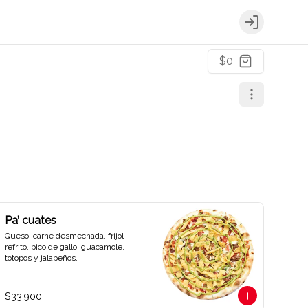
Login
$0
Pa’ cuates
Queso, carne desmechada, frijol 
refrito, pico de gallo, guacamole, 
totopos y jalapeños.
$33.900