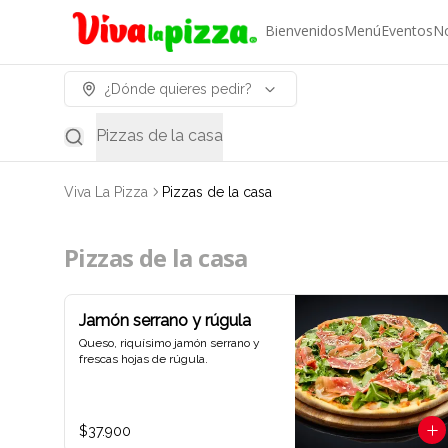
Bienvenidos
Menú
Eventos
N
¿Dónde quieres pedir?
Pizzas de la casa
Viva La Pizza
Pizzas de la casa
Pizzas de la casa
Jamón serrano y rúgula
Queso, riquísimo jamón serrano y 
frescas hojas de rúgula.
$37.900