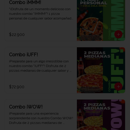
Combo ¡MMM!
"¡Disfruta de un momento delicioso con 
nuestro combo "¡MMM!"! 1 pizza 
personal de cualquier sabor acompañada 
de 1 refrescante Coca-Cola de 250 ml. 
Saborea cada bocado y déjate llevar por 
el placer. ¡Ven y descubre por qué este 
$22.900
combo te hará exclamar '¡MMM!' en Viva 
la Pizza!"
Combo ¡UFF!
¡Prepárate para un algo irresistible con 
nuestro combo "¡UFF!"! Disfruta de 2 
pizzas medianas de cualquier sabor y 
una refrescante Coca-Cola de 1,5 litros. 
Una combinación perfecta para satisfacer 
tus antojos y deleitar tus sentidos. ¡Ven 
$72.900
y descubre el combo que te hará decir 
¡UFF!" en cada bocado en Viva la Pizza!"
Combo ¡WOW!
¡Prepárate para una experiencia 
sorprendente con nuestro Combo WOW! 
Disfruta de 2 pizzas medianas de 
cualquier sabor, 1 pizza personal dulce y 