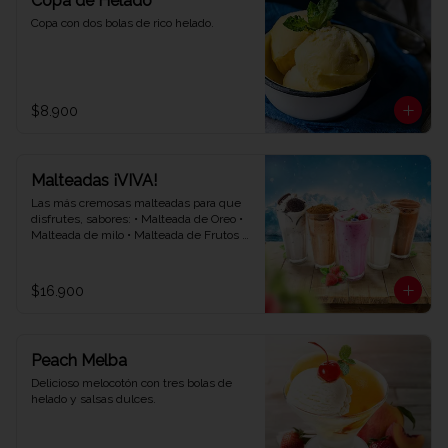
Copa de Helado
Copa con dos bolas de rico helado.
$8.900
Malteadas ¡VIVA!
Las más cremosas malteadas para que 
disfrutes, sabores: • Malteada de Oreo • 
Malteada de milo • Malteada de Frutos 
rojos • Malteada de vainilla • Malteada de 
chocolate.
$16.900
Peach Melba
Delicioso melocotón con tres bolas de 
helado y salsas dulces.