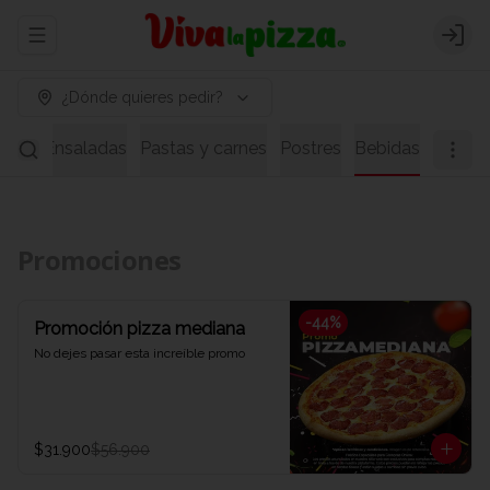
Abrir menu de navegación
Logi
¿Dónde quieres pedir?
pas
Ensaladas
Pastas y carnes
Postres
Bebidas
Promociones
-
44
%
Promoción pizza mediana
No dejes pasar esta increíble promo
$31.900
$56.900