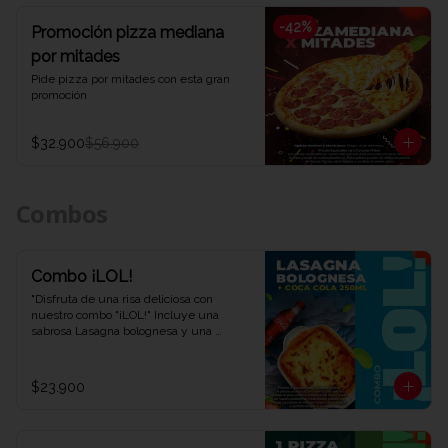
-
42
%
Promoción pizza mediana
por mitades
Pide pizza por mitades con esta gran 
promoción
$32.900
$56.900
Combos
Combo ¡LOL!
"Disfruta de una risa deliciosa con 
nuestro combo "¡LOL!" Incluye una 
sabrosa Lasagna bolognesa y una 
refrescante Coca-Cola de 250 ml. Una 
combinación perfecta para una 
experiencia de sabor auténtica y 
$23.900
divertida. ¡Ven y descubre por qué este 
combo te hará reír en Viva la Pizza!"