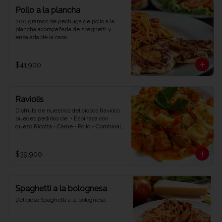
Pollo a la plancha
200 gramos de pechuga de pollo a la 
plancha acompañada de spaghetti y 
ensalada de la casa.
$41.900
Raviolis
Disfruta de nuestros deliciosos Raviolis 
puedes pedirlos de: • Espinaca con 
queso Ricotta • Carne • Pollo - Combinalo 
con la salsa que quieras • Napolitana • 
Bolognesa • Bechamel.
$39.900
Spaghetti a la bolognesa
Delicioso Spaghetti a la bolognesa.