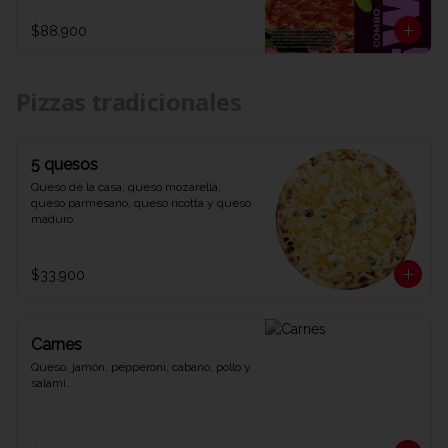
1 refrescante Coca-Cola de 1,5 litros. Una 
combinación explosiva de sabores y 
$88.900
diversión que te dejará diciendo WOW 
en cada bocado. ¡Ven y prueba el combo 
que lo tiene todo en Viva la Pizza!"
Pizzas tradicionales
5 quesos
Queso de la casa, queso mozarella, 
queso parmesano, queso ricotta y queso 
maduro.
$33.900
Carnes
Queso, jamón, pepperoni, cabano, pollo y 
salami.