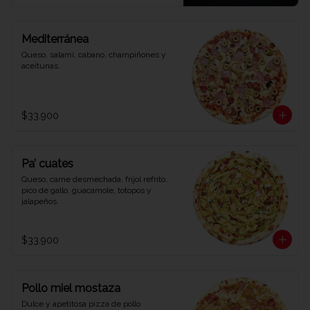
Mediterránea
Queso, salamí, cabano, champiñones y 
aceitunas.
$33.900
Pa’ cuates
Queso, carne desmechada, frijol refrito, 
pico de gallo, guacamole, totopos y 
jalapeños.
$33.900
Pollo miel mostaza
Dulce y apetitosa pizza de pollo 