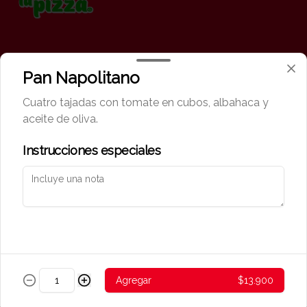
Conócenos
Pan Napolitano
Zona de Delivery
Cuatro tajadas con tomate en cubos, albahaca y
Términos y condiciones
aceite de oliva.
Política de privacidad
Instrucciones especiales
Redes sociales
Instagram
Mi cuenta
Pedir
Iniciar sesión
Agregar
$13.900