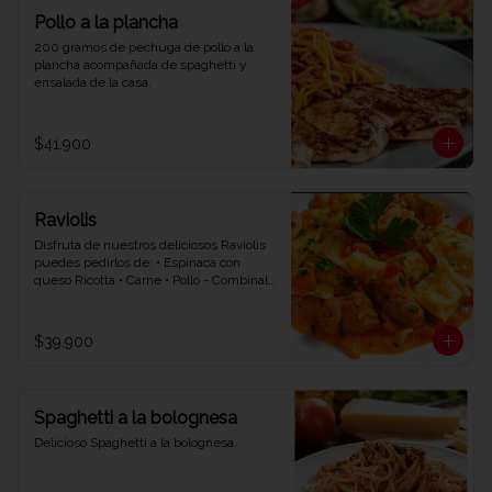
Pollo a la plancha
200 gramos de pechuga de pollo a la 
plancha acompañada de spaghetti y 
ensalada de la casa.
$41.900
Raviolis
Disfruta de nuestros deliciosos Raviolis 
puedes pedirlos de: • Espinaca con 
queso Ricotta • Carne • Pollo - Combinalo 
con la salsa que quieras • Napolitana • 
Bolognesa • Bechamel.
$39.900
Spaghetti a la bolognesa
Delicioso Spaghetti a la bolognesa.