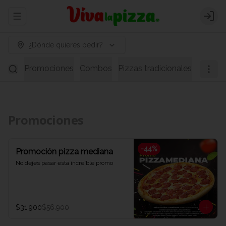
Abrir menu de navegación
Logi
¿Dónde quieres pedir?
Promociones
Combos
Pizzas tradicionales
Pizzas 
Promociones
-
44
%
Promoción pizza mediana
No dejes pasar esta increíble promo
$31.900
$56.900