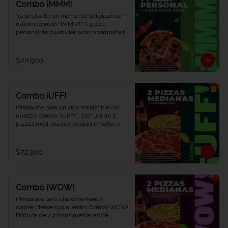
Combo ¡MMM!
"¡Disfruta de un momento delicioso con 
nuestro combo "¡MMM!"! 1 pizza 
personal de cualquier sabor acompañada 
de 1 refrescante Coca-Cola de 250 ml. 
Saborea cada bocado y déjate llevar por 
el placer. ¡Ven y descubre por qué este 
$22.900
combo te hará exclamar '¡MMM!' en Viva 
la Pizza!"
Combo ¡UFF!
¡Prepárate para un algo irresistible con 
nuestro combo "¡UFF!"! Disfruta de 2 
pizzas medianas de cualquier sabor y 
una refrescante Coca-Cola de 1,5 litros. 
Una combinación perfecta para satisfacer 
tus antojos y deleitar tus sentidos. ¡Ven 
$72.900
y descubre el combo que te hará decir 
¡UFF!" en cada bocado en Viva la Pizza!"
Combo ¡WOW!
¡Prepárate para una experiencia 
sorprendente con nuestro Combo WOW! 
Disfruta de 2 pizzas medianas de 
cualquier sabor, 1 pizza personal dulce y 