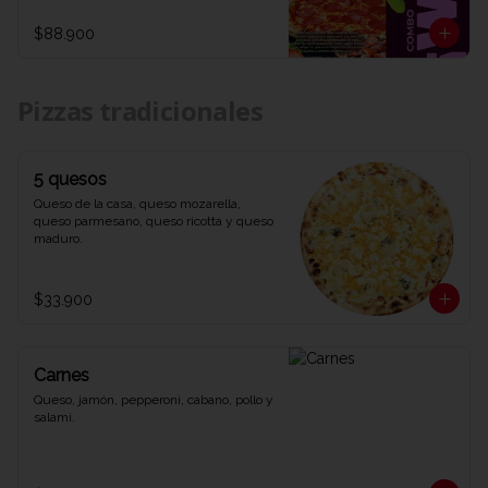
1 refrescante Coca-Cola de 1,5 litros. Una 
combinación explosiva de sabores y 
$88.900
diversión que te dejará diciendo WOW 
en cada bocado. ¡Ven y prueba el combo 
que lo tiene todo en Viva la Pizza!"
Pizzas tradicionales
5 quesos
Queso de la casa, queso mozarella, 
queso parmesano, queso ricotta y queso 
maduro.
$33.900
Carnes
Queso, jamón, pepperoni, cabano, pollo y 
salami.