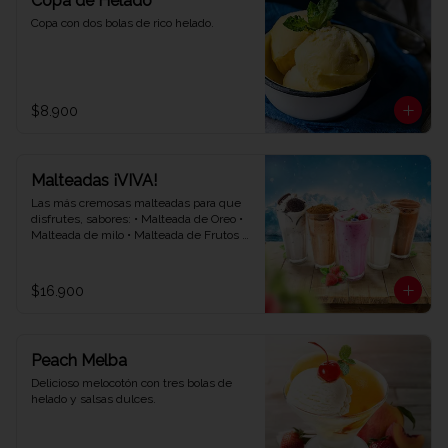
Copa de Helado
Copa con dos bolas de rico helado.
$8.900
Malteadas ¡VIVA!
Las más cremosas malteadas para que 
disfrutes, sabores: • Malteada de Oreo • 
Malteada de milo • Malteada de Frutos 
rojos • Malteada de vainilla • Malteada de 
chocolate.
$16.900
Peach Melba
Delicioso melocotón con tres bolas de 
helado y salsas dulces.