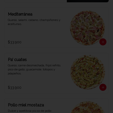
Mediterránea
Queso, salamí, cabano, champiñones y 
aceitunas.
$33.900
Pa’ cuates
Queso, carne desmechada, frijol refrito, 
pico de gallo, guacamole, totopos y 
jalapeños.
$33.900
Pollo miel mostaza
Dulce y apetitosa pizza de pollo 