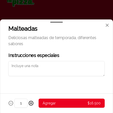
Conócenos
Malteadas
Zona de Delivery
Deliciosas malteadas de temporada, diferentes
Términos y condiciones
sabores
Política de privacidad
Instrucciones especiales
Redes sociales
Instagram
Mi cuenta
Pedir
Iniciar sesión
Agregar
$16.500