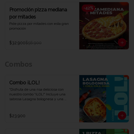
-
42
%
Promoción pizza mediana
por mitades
Pide pizza por mitades con esta gran 
promoción
$32.900
$56.900
Combos
Combo ¡LOL!
"Disfruta de una risa deliciosa con 
nuestro combo "¡LOL!" Incluye una 
sabrosa Lasagna bolognesa y una 
refrescante Coca-Cola de 250 ml. Una 
combinación perfecta para una 
experiencia de sabor auténtica y 
$23.900
divertida. ¡Ven y descubre por qué este 
combo te hará reír en Viva la Pizza!"