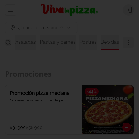
Abrir menu de navegación
Logi
¿Dónde quieres pedir?
pas
Ensaladas
Pastas y carnes
Postres
Bebidas
Promociones
-
44
%
Promoción pizza mediana
No dejes pasar esta increíble promo
$31.900
$56.900