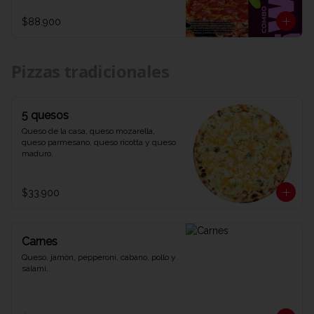
1 refrescante Coca-Cola de 1,5 litros. Una 
combinación explosiva de sabores y 
$88.900
diversión que te dejará diciendo WOW 
en cada bocado. ¡Ven y prueba el combo 
que lo tiene todo en Viva la Pizza!"
Pizzas tradicionales
5 quesos
Queso de la casa, queso mozarella, 
queso parmesano, queso ricotta y queso 
maduro.
$33.900
Carnes
Queso, jamón, pepperoni, cabano, pollo y 
salami.