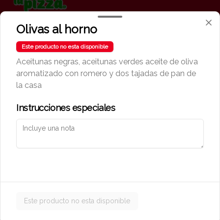
Olivas al horno
Conócenos
Este producto no esta disponible
Aceitunas negras, aceitunas verdes aceite de oliva
Zona de Delivery
aromatizado con romero y dos tajadas de pan de
Términos y condiciones
la casa
Política de privacidad
Instrucciones especiales
Redes sociales
Instagram
Mi cuenta
Pedir
Iniciar sesión
Este producto no esta disponible