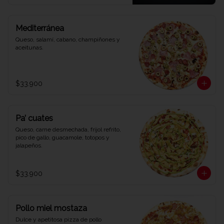
Mediterránea
Queso, salamí, cabano, champiñones y 
aceitunas.
$33.900
Pa’ cuates
Queso, carne desmechada, frijol refrito, 
pico de gallo, guacamole, totopos y 
jalapeños.
$33.900
Pollo miel mostaza
Dulce y apetitosa pizza de pollo 