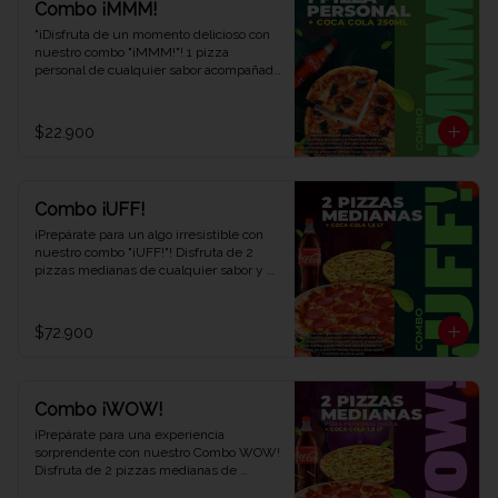
Combo ¡MMM!
"¡Disfruta de un momento delicioso con 
nuestro combo "¡MMM!"! 1 pizza 
personal de cualquier sabor acompañada 
de 1 refrescante Coca-Cola de 250 ml. 
Saborea cada bocado y déjate llevar por 
el placer. ¡Ven y descubre por qué este 
$22.900
combo te hará exclamar '¡MMM!' en Viva 
la Pizza!"
Combo ¡UFF!
¡Prepárate para un algo irresistible con 
nuestro combo "¡UFF!"! Disfruta de 2 
pizzas medianas de cualquier sabor y 
una refrescante Coca-Cola de 1,5 litros. 
Una combinación perfecta para satisfacer 
tus antojos y deleitar tus sentidos. ¡Ven 
$72.900
y descubre el combo que te hará decir 
¡UFF!" en cada bocado en Viva la Pizza!"
Combo ¡WOW!
¡Prepárate para una experiencia 
sorprendente con nuestro Combo WOW! 
Disfruta de 2 pizzas medianas de 
cualquier sabor, 1 pizza personal dulce y 