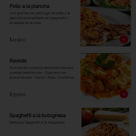
Pollo a la plancha
200 gramos de pechuga de pollo a la 
plancha acompañada de spaghetti y 
ensalada de la casa.
$41.900
Raviolis
Disfruta de nuestros deliciosos Raviolis 
puedes pedirlos de: • Espinaca con 
queso Ricotta • Carne • Pollo - Combinalo 
con la salsa que quieras • Napolitana • 
Bolognesa • Bechamel.
$39.900
Spaghetti a la bolognesa
Delicioso Spaghetti a la bolognesa.