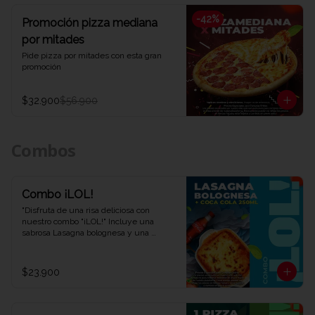
-
42
%
Promoción pizza mediana
por mitades
Pide pizza por mitades con esta gran 
promoción
$32.900
$56.900
Combos
Combo ¡LOL!
"Disfruta de una risa deliciosa con 
nuestro combo "¡LOL!" Incluye una 
sabrosa Lasagna bolognesa y una 
refrescante Coca-Cola de 250 ml. Una 
combinación perfecta para una 
experiencia de sabor auténtica y 
$23.900
divertida. ¡Ven y descubre por qué este 
combo te hará reír en Viva la Pizza!"