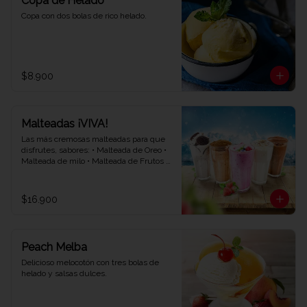
Copa de Helado
Copa con dos bolas de rico helado.
$8.900
Malteadas ¡VIVA!
Las más cremosas malteadas para que 
disfrutes, sabores: • Malteada de Oreo • 
Malteada de milo • Malteada de Frutos 
rojos • Malteada de vainilla • Malteada de 
chocolate.
$16.900
Peach Melba
Delicioso melocotón con tres bolas de 
helado y salsas dulces.