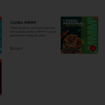
Combo ¡MMM!
"¡Disfruta de un momento delicioso 
con nuestro combo "¡MMM!"! 1 pizza 
personal de cualquier sabor 
acompañada de 1 refrescante Coca-
Cola de 250 ml. Saborea cada 
bocado y déjate llevar por el placer. 
$22.900
¡Ven y descubre por qué este 
combo te hará exclamar '¡MMM!' en 
Viva la Pizza!"