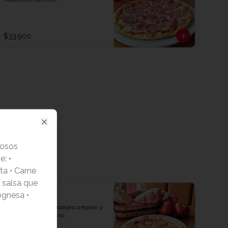
$33.900
Close
iosos
e: •
ta • Carne
a salsa que
ognesa •
Napolitana
Queso, Tomate en rodajas orégano y 
rico queso parmesano.