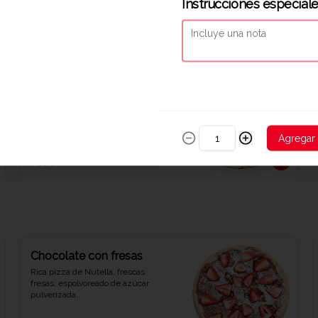
Instrucciones especial
aceitunas verdes.
$33.900
Veggie
Deliciosa pizza con pimentones 
asados, champiñones, tomates 
secos y rúgula.
Agregar
$33.900
Chocolate con fresas
Rica pizza de Nutella, frescas 
fresas, espolvoreado de azúcar 
pulverizada.