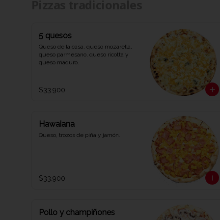
Pizzas tradicionales
en Viva la Pizza!"
5 quesos
Queso de la casa, queso mozarella, 
queso parmesano, queso ricotta y 
queso maduro.
$33.900
Hawaiana
Queso, trozos de piña y jamón.
$33.900
Pollo y champiñones