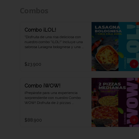
Combos
Combo ¡LOL!
"Disfruta de una risa deliciosa con 
nuestro combo "¡LOL!" Incluye una 
sabrosa Lasagna bolognesa y una 
refrescante Coca-Cola de 250 ml. 
Una combinación perfecta para una 
experiencia de sabor auténtica y 
$23.900
divertida. ¡Ven y descubre por qué 
este combo te hará reír en Viva la 
Pizza!"
Combo ¡WOW!
¡Prepárate para una experiencia 
sorprendente con nuestro Combo 
WOW! Disfruta de 2 pizzas 
medianas de cualquier sabor, 1 
pizza personal dulce y 1 refrescante 
Coca-Cola de 1,5 litros. Una 
$88.900
combinación explosiva de sabores y 
diversión que te dejará diciendo 
WOW en cada bocado. ¡Ven y 
prueba el combo que lo tiene todo 