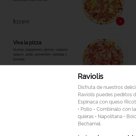
$33.900
Viva la pizza
Queso, pepperoni, jamón, cabano, 
salamí, pollo, pimentón, cebolla y 
tomate.
Raviolis
$33.900
Disfruta de nuestros delic
Raviolis puedes pedirlos d
Espinaca con queso Ricot
• Pollo - Combinalo con l
quieras • Napolitana • Bol
Mozarella
Bechamel.
Saludable pizza con base pesto, 
queso mozzarella de búfala, 
tomates secos, aceitunas negras y 