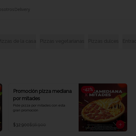
osotros
Delivery
izzas de la casa
Pizzas vegetarianas
Pizzas dulces
Entra
-
42
%
Promoción pizza mediana
por mitades
Pide pizza por mitades con esta 
gran promoción
$32.900
$56.900