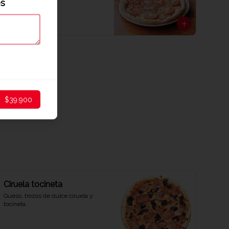
es
$32.900
$39.900
Ciruela tocineta
Queso, trozos de dulce ciruela y 
tocineta.