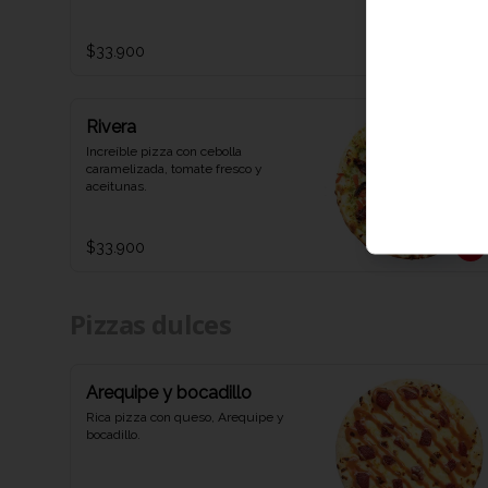
$33.900
Rivera
Increíble pizza con cebolla 
caramelizada, tomate fresco y 
aceitunas.
$33.900
Pizzas dulces
Arequipe y bocadillo
Rica pizza con queso, Arequipe y 
bocadillo.