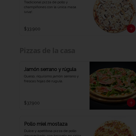
Tradicional pizza de pollo y 
champiñones con la única masa 
¡viva!.
$33.900
Pizzas de la casa
Jamón serrano y rúgula
Queso, riquísimo jamón serrano y 
frescas hojas de rúgula.
$37.900
Pollo miel mostaza
Dulce y apetitosa pizza de pollo 
desmechado, con tocineta en salsa 