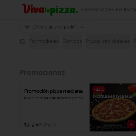
Bienvenidos
Menú
Eventos
N
¿Dónde quieres pedir?
Promociones
Combos
Pizzas tradicionales
P
Promociones
-
44
%
Promoción pizza mediana
No dejes pasar esta increíble promo
$31.900
$56.900