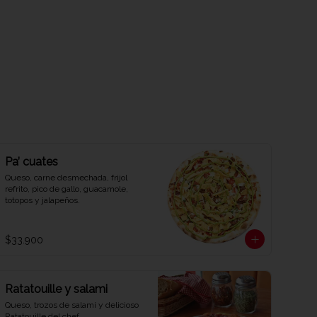
Pa’ cuates
Queso, carne desmechada, frijol 
refrito, pico de gallo, guacamole, 
totopos y jalapeños.
$33.900
Ratatouille y salami
Queso, trozos de salamí y delicioso 
Ratatouille del chef.