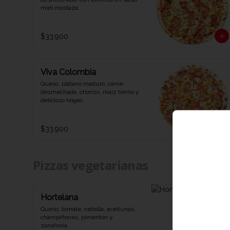
miel mostaza..
$33.900
Viva Colombia
Queso, platano maduro, carne 
desmechada, chorizo, maíz tierno y 
delicioso hogao.
$33.900
Pizzas vegetarianas
Hortelana
Queso, tomate, cebolla, aceitunas, 
champiñones, pimentón y 
zanahoria.