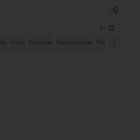
Login
$0
das
Sopas
Ensaladas
Pastas y carnes
Postres
Bebidas