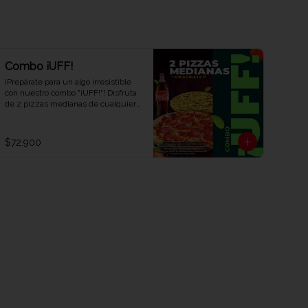
Combo ¡UFF!
¡Prepárate para un algo irresistible 
con nuestro combo "¡UFF!"! Disfruta 
de 2 pizzas medianas de cualquier 
sabor y una refrescante Coca-Cola 
de 1,5 litros. Una combinación 
perfecta para satisfacer tus antojos y 
$72.900
deleitar tus sentidos. ¡Ven y 
descubre el combo que te hará 
decir ¡UFF!" en cada bocado en Viva 
la Pizza!"