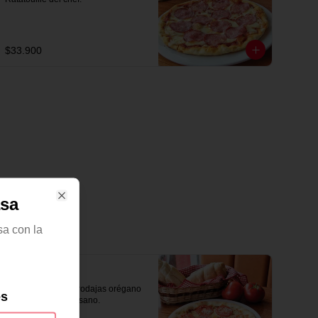
$33.900
asa
Close
sa con la
Napolitana
Queso, Tomate en rodajas orégano 
es
y rico queso parmesano.