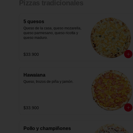
Pizzas tradicionales
en Viva la Pizza!"
5 quesos
Queso de la casa, queso mozarella, 
queso parmesano, queso ricotta y 
queso maduro.
$33.900
Hawaiana
Queso, trozos de piña y jamón.
$33.900
Pollo y champiñones