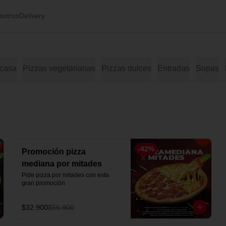
sotros
Delivery
 casa
Pizzas vegetarianas
Pizzas dulces
Entradas
Sopas
-
42
%
Promoción pizza
mediana por mitades
Pide pizza por mitades con esta 
gran promoción
$32.900
$56.900