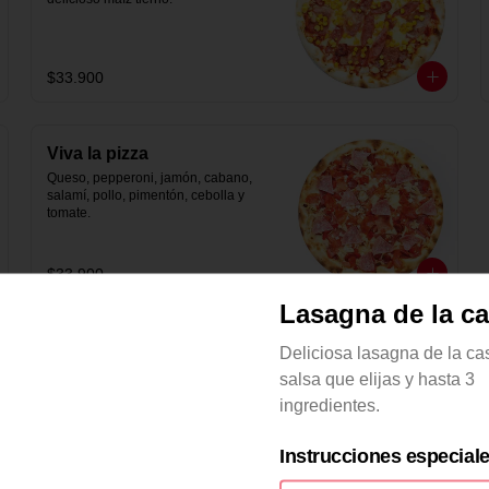
$33.900
Viva la pizza
Queso, pepperoni, jamón, cabano, 
salamí, pollo, pimentón, cebolla y 
tomate.
$33.900
Lasagna de la c
Deliciosa lasagna de la ca
salsa que elijas y hasta 3
ingredientes.
Mozarella
Saludable pizza con base pesto, 
Instrucciones especial
queso mozzarella de búfala, 
tomates secos, aceitunas negras y 