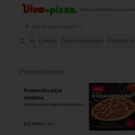
Bienvenidos
Menú
Eventos
No
¿Dónde quieres pedir?
Promociones
Combos
Pizzas tradicionales
Pizzas de la
Promociones
-
44
%
Promoción pizza
mediana
No dejes pasar esta increíble promo
$31.900
$56.900