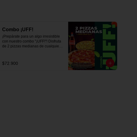
Combo ¡UFF!
¡Prepárate para un algo irresistible 
con nuestro combo "¡UFF!"! Disfruta 
de 2 pizzas medianas de cualquier 
sabor y una refrescante Coca-Cola 
de 1,5 litros. Una combinación 
perfecta para satisfacer tus antojos y 
$72.900
deleitar tus sentidos. ¡Ven y 
descubre el combo que te hará 
decir ¡UFF!" en cada bocado en 
Viva la Pizza!"