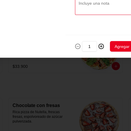
aceitunas verdes.
$33.900
Veggie
Deliciosa pizza con pimentones 
asados, champiñones, tomates 
Agregar
secos y rúgula.
$33.900
Chocolate con fresas
Rica pizza de Nutella, frescas 
fresas, espolvoreado de azúcar 
pulverizada.