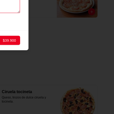
$32.900
$39.900
Ciruela tocineta
Queso, trozos de dulce ciruela y 
tocineta.