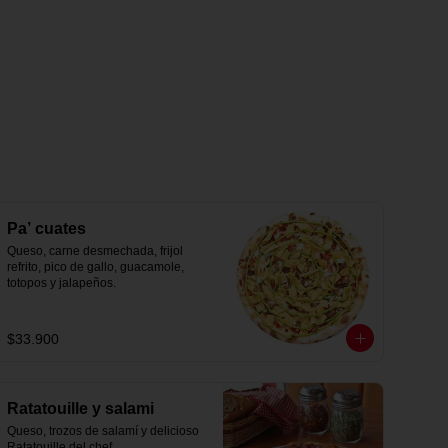
Pa’ cuates
Queso, carne desmechada, frijol 
refrito, pico de gallo, guacamole, 
totopos y jalapeños.
$33.900
Ratatouille y salami
Queso, trozos de salamí y delicioso 
Ratatouille del chef.