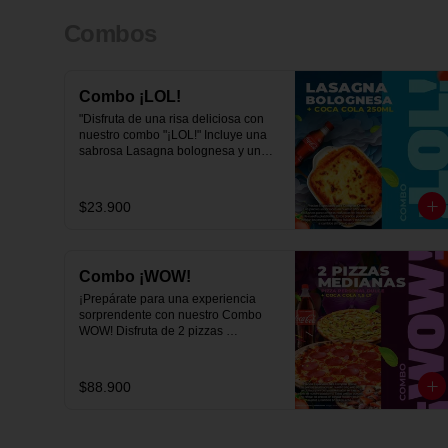
Combos
Combo ¡LOL!
"Disfruta de una risa deliciosa con 
nuestro combo "¡LOL!" Incluye una 
sabrosa Lasagna bolognesa y una 
refrescante Coca-Cola de 250 ml. 
Una combinación perfecta para una 
experiencia de sabor auténtica y 
$23.900
divertida. ¡Ven y descubre por qué 
este combo te hará reír en Viva la 
Pizza!"
Combo ¡WOW!
¡Prepárate para una experiencia 
sorprendente con nuestro Combo 
WOW! Disfruta de 2 pizzas 
medianas de cualquier sabor, 1 
pizza personal dulce y 1 refrescante 
Coca-Cola de 1,5 litros. Una 
$88.900
combinación explosiva de sabores y 
diversión que te dejará diciendo 
WOW en cada bocado. ¡Ven y 
prueba el combo que lo tiene todo 