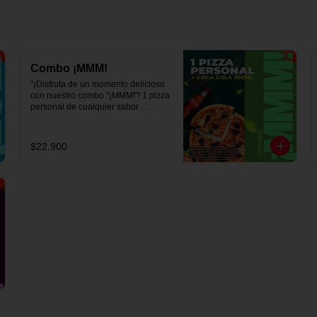
Combo ¡MMM!
"¡Disfruta de un momento delicioso 
con nuestro combo "¡MMM!"! 1 pizza 
personal de cualquier sabor 
acompañada de 1 refrescante 
Coca-Cola de 250 ml. Saborea 
cada bocado y déjate llevar por el 
$22.900
placer. ¡Ven y descubre por qué este 
combo te hará exclamar '¡MMM!' en 
Viva la Pizza!"