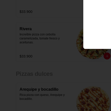
$33.900
Rivera
Increíble pizza con cebolla 
caramelizada, tomate fresco y 
aceitunas.
$33.900
Pizzas dulces
Arequipe y bocadillo
Rica pizza con queso, Arequipe y 
bocadillo.