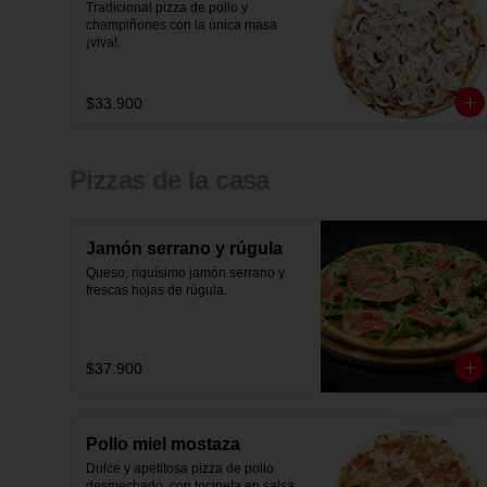
Tradicional pizza de pollo y 
champiñones con la única masa 
¡viva!.
$33.900
Pizzas de la casa
Jamón serrano y rúgula
Queso, riquísimo jamón serrano y 
frescas hojas de rúgula.
$37.900
Pollo miel mostaza
Dulce y apetitosa pizza de pollo 
desmechado, con tocineta en salsa 