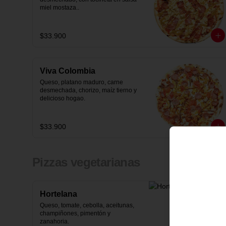
miel mostaza..
$33.900
Viva Colombia
Queso, platano maduro, carne 
desmechada, chorizo, maíz tierno y 
delicioso hogao.
$33.900
Pizzas vegetarianas
Hortelana
Queso, tomate, cebolla, aceitunas, 
champiñones, pimentón y 
zanahoria.